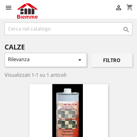
shopping_cart



CALZE
Rilevanza

FILTRO
Visualizzati 1-1 su 1 articoli