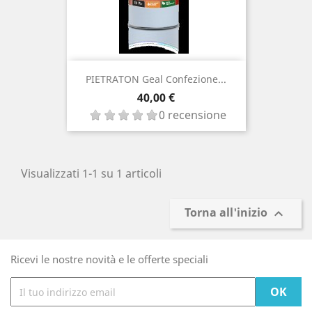
PIETRATON Geal Confezione...
Prezzo
40,00 €
0 recensione
Visualizzati 1-1 su 1 articoli
Torna all'inizio

Ricevi le nostre novità e le offerte speciali