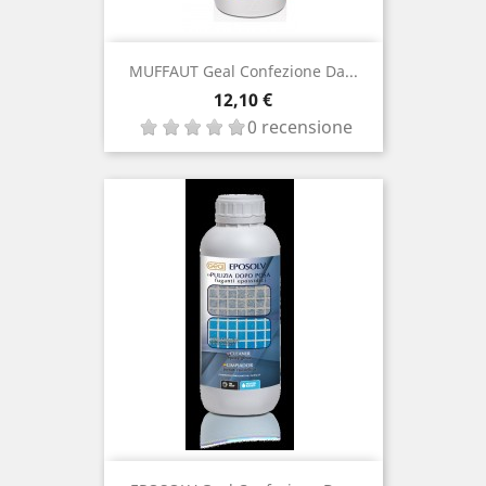
MUFFAUT Geal Confezione Da...
Prezzo
12,10 €
0 recensione