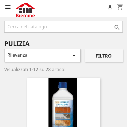
shopping_cart



PULIZIA
Rilevanza

FILTRO
Visualizzati 1-12 su 28 articoli