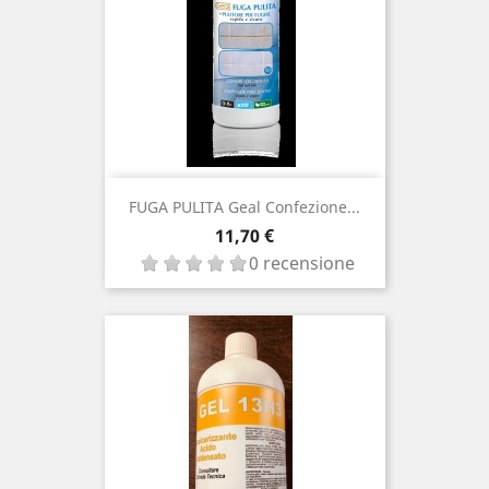
FUGA PULITA Geal Confezione...
Prezzo
11,70 €
0 recensione