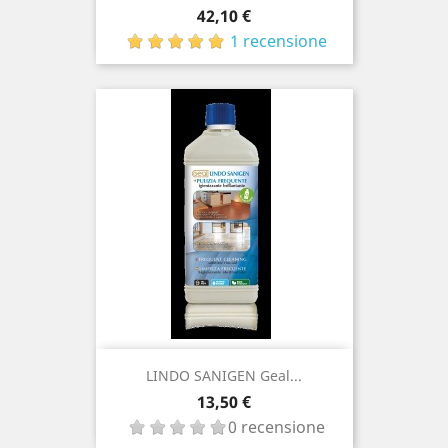
Prezzo
42,10 €
1 recensione
LINDO SANIGEN Geal...
Prezzo
13,50 €
0 recensione