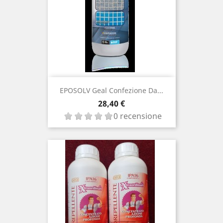
EPOSOLV Geal Confezione Da...
Prezzo
28,40 €
0 recensione