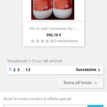
IPA 16 Geal Confezione Da 1...
Prezzo
396,10 €
0 recensione
Visualizzati 1-12 su 146 articoli
1
Successivo
2
3
…
13

Torna all'inizio

Ricevi le nostre novità e le offerte speciali