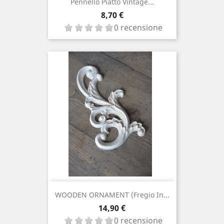
Pennello Piatto Vintage...
Prezzo
8,70 €
0 recensione
WOODEN ORNAMENT (fregio In...
Prezzo
14,90 €
0 recensione