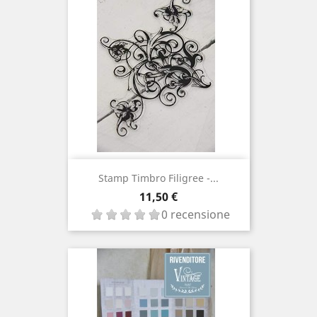
Stamp Timbro Filigree -...
Prezzo
11,50 €
0 recensione