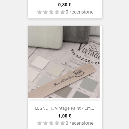
Prezzo
0,80 €
0 recensione
LEGNETTI Vintage Paint - Cm...
Prezzo
1,00 €
0 recensione