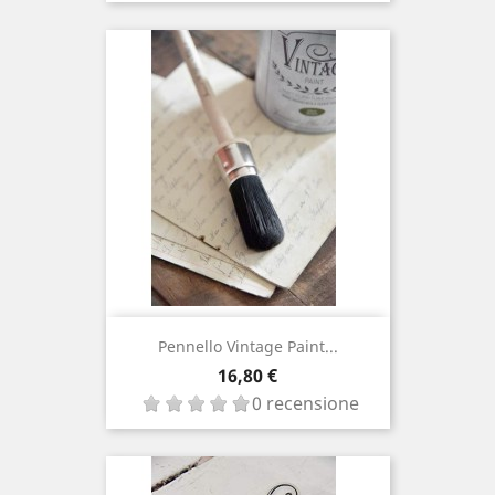
Pennello Vintage Paint...
Prezzo
16,80 €
0 recensione