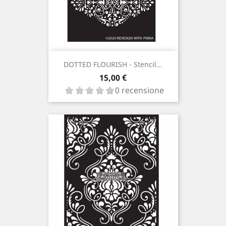
DOTTED FLOURISH - Stencil...
Prezzo
15,00 €
0 recensione