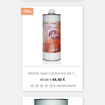
-10%
BASOIL Geal Confezione Da 1...
Prezzo
Prezzo
44,46 €
49,40 €
base
0 recensione