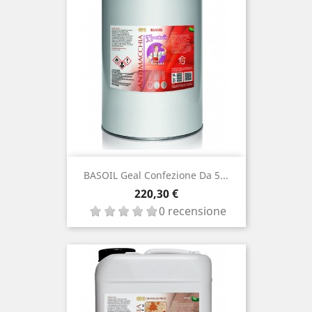
BASOIL Geal Confezione Da 5...
Prezzo
220,30 €
0 recensione