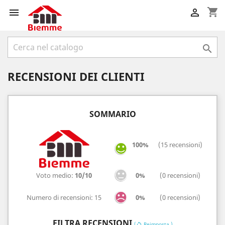
shopping_cart



RECENSIONI DEI CLIENTI
SOMMARIO
100%
(15 recensioni)
Voto medio:
10/10
0%
(0 recensioni)
Numero di recensioni: 15
0%
(0 recensioni)
FILTRA RECENSIONI
(
Reimposta )
sync