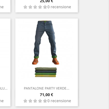
Anteprima

Prezzo
25,00 €
ne
0 recensione
U...
PANTALONE PARTY VERDE...
Anteprima

Prezzo
71,00 €
ne
0 recensione