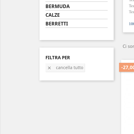
BERMUDA
Tes
Tes
CALZE
BERRETTI
10
Ci so
FILTRA PER
-27,0
cancella tutto
