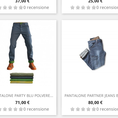
Anteprima
Anteprima

Prezzo

Prezzo
37,00 €
25,00 €
0 recensione
0 recensio
ALONE PARTY BLU POLVERE...
PANTALONE PARTNER JEANS BL
Anteprima
Anteprima

Prezzo

Prezzo
71,00 €
80,00 €
0 recensione
0 recensio