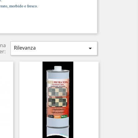
erato, morbido e fresco.
ina
Rilevanza

er: