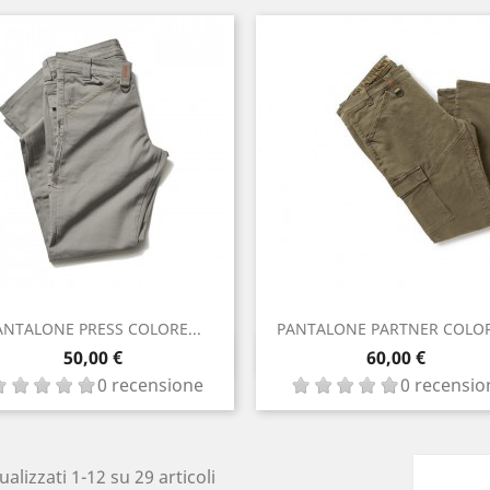
ANTALONE PRESS COLORE...
PANTALONE PARTNER COLORE
Anteprima
Anteprima

Prezzo

Prezzo
50,00 €
60,00 €
0 recensione
0 recensio
ualizzati 1-12 su 29 articoli