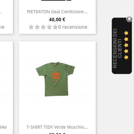
.
PIETRATON Geal Confezione...
Anteprima

Prezzo
40,00 €
ne
0 recensione
R
E
C
E
N
S
I
O
I
D
E
I
C
L
I
E
N
T
N
I
Dike
T-SHIRT TIDY Verde Muschio...