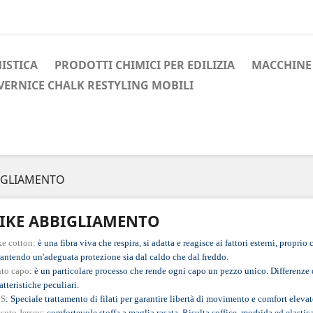
ISTICA
PRODOTTI CHIMICI PER EDILIZIA
MACCHINE 
VERNICE CHALK RESTYLING MOBILI
IGLIAMENTO
IKE ABBIGLIAMENTO
e cotton:
è una fibra viva che respira, si adatta e reagisce ai fattori esterni, proprio 
antendo un'adeguata protezione sia dal caldo che dal freddo.
nto capo
: è un particolare processo che rende ogni capo un pezzo unico. Differenze 
atteristiche peculiari.
S
: Speciale trattamento di filati per garantire libertà di movimento e comfort elevat
suto Jersey
: comfortevole stoffa a maglia rasata. Risulta soffice, morbida ed elastica