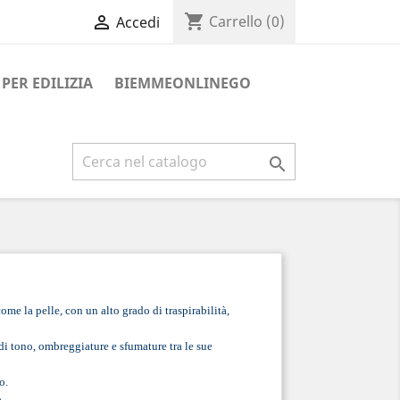
shopping_cart

Carrello
(0)
Accedi
PER EDILIZIA
BIEMMEONLINEGO

come la pelle, con un alto grado di traspirabilità,
di tono, ombreggiature e sfumature tra le sue
o.
.