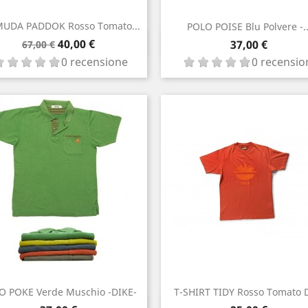
UDA PADDOK Rosso Tomato...
POLO POISE Blu Polvere -..
Prezzo
Prezzo
Anteprima
Anteprima

40,00 €

Prezzo
37,00 €
67,00 €
base
0 recensione
0 recensio
O POKE Verde Muschio -DIKE-
T-SHIRT TIDY Rosso Tomato 