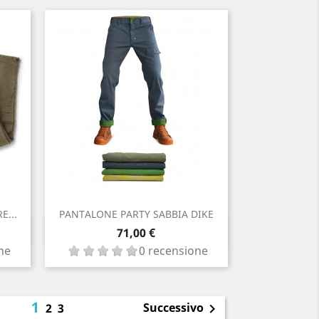
...
PANTALONE PARTY SABBIA DIKE
Anteprima

Prezzo
71,00 €
ne
0 recensione
1
Successivo
2
3
