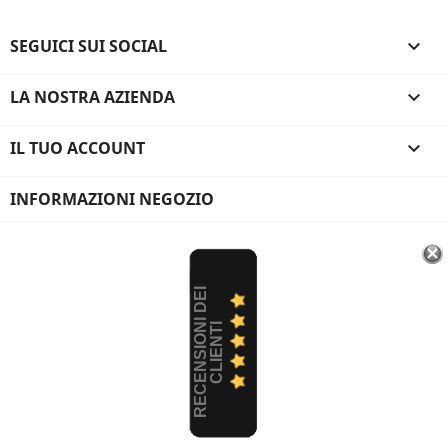
SEGUICI SUI SOCIAL

LA NOSTRA AZIENDA

IL TUO ACCOUNT

INFORMAZIONI NEGOZIO
R
E
C
E
N
S
I
O
I
D
E
I
C
L
I
E
N
T
N
I