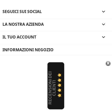
SEGUICI SUI SOCIAL

LA NOSTRA AZIENDA

IL TUO ACCOUNT

INFORMAZIONI NEGOZIO
R
E
C
E
N
S
I
O
I
D
E
I
C
L
I
E
N
T
N
I