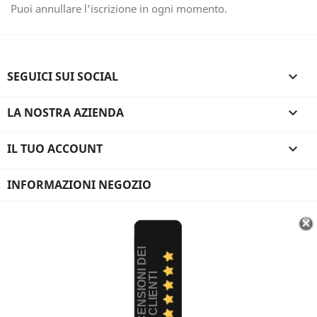
Puoi annullare l'iscrizione in ogni momento.
SEGUICI SUI SOCIAL

LA NOSTRA AZIENDA

IL TUO ACCOUNT

INFORMAZIONI NEGOZIO
R
E
C
E
N
S
I
O
I
D
E
I
C
L
I
E
N
T
N
I