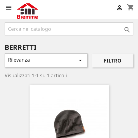
shopping_cart



BERRETTI
Rilevanza

FILTRO
Visualizzati 1-1 su 1 articoli