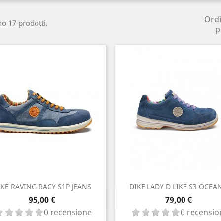
Ord
no 17 prodotti.
p
IKE RAVING RACY S1P JEANS
DIKE LADY D LIKE S3 OCEA
Anteprima
Anteprima

Prezzo

Prezzo
95,00 €
79,00 €
0 recensione
0 recensio