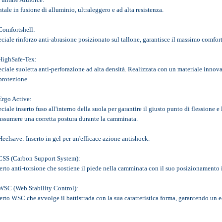
tale in fusione di alluminio, ultraleggero e ad alta resistenza.
Comfortshell:
ciale rinforzo anti-abrasione posizionato sul tallone, garantisce il massimo comfor
HighSafe-Tex:
ciale suoletta anti-perforazione ad alta densità. Realizzata con un materiale innovat
protezione.
Ergo Active:
ciale inserto fuso all'interno della suola per garantire il giusto punto di flessione 
assumere una corretta postura durante la camminata.
Heelsave: Inserto in gel per un'efficace azione antishock.
CSS (Carbon Support System):
serto anti-torsione che sostiene il piede nella camminata con il suo posizi
WSC (Web Stability Control):
serto WSC che avvolge il battistrada con la sua caratteristica forma, 