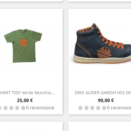
SHIRT TIDY Verde Muschio...
DIKE GLIDER GARISH HS3 SRC
Anteprima
Anteprima

Prezzo

Prezzo
25,00 €
90,00 €
0 recensione
0 recensio