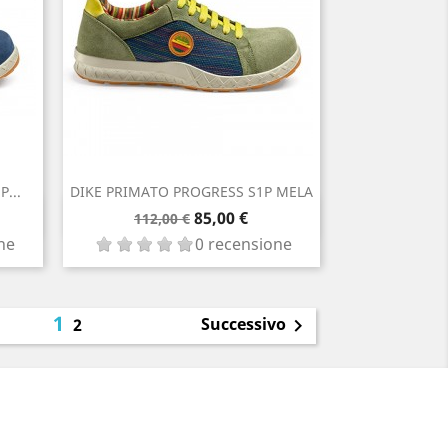
...
DIKE PRIMATO PROGRESS S1P MELA
Prezzo
Prezzo
Anteprima

85,00 €
112,00 €
base
ne
0 recensione
1
Successivo
2
