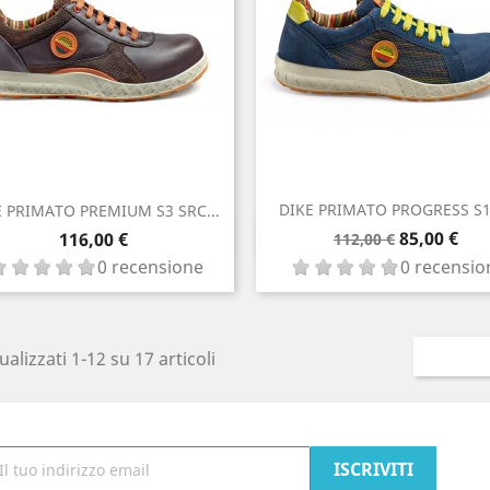
DIKE PRIMATO PROGRESS S1P
E PRIMATO PREMIUM S3 SRC...
Prezzo
Prezzo
Anteprima
Anteprima

Prezzo

85,00 €
116,00 €
112,00 €
base
0 recensione
0 recensio
ualizzati 1-12 su 17 articoli