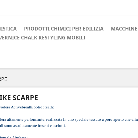
ISTICA
PRODOTTI CHIMICI PER EDILIZIA
MACCHINE 
VERNICE CHALK RESTYLING MOBILI
RPE
IKE SCARPE
Fodera Activebreath/Solidbreath:
era altamente performante, realizzata in uno speciale tessuto a poro aperto che elimi
di sono assolutamente freschi e asciutti.
Puntale Aluforce: