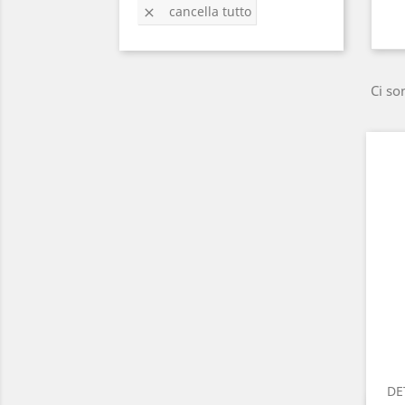
cancella tutto

Ci so
DE