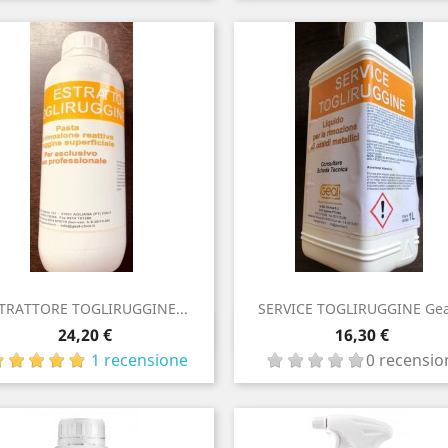
TRATTORE TOGLIRUGGINE...
SERVICE TOGLIRUGGINE Geal
Anteprima
Anteprima

Prezzo

Prezzo
24,20 €
16,30 €
1 recensione
0 recensio