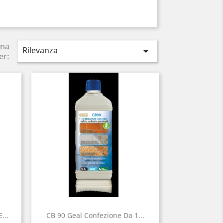
ina
Rilevanza

er:
...
CB 90 Geal Confezione Da 1...