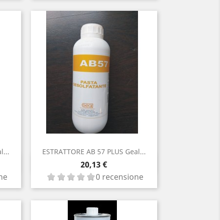
...
ESTRATTORE AB 57 PLUS Geal...
Anteprima

Prezzo
20,13 €
ne
0 recensione