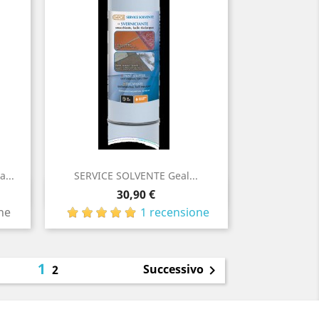
...
SERVICE SOLVENTE Geal...
Anteprima

Prezzo
30,90 €
ne
1 recensione
1
Successivo
2
