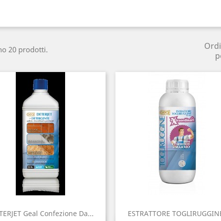
Ord
no 20 prodotti.
p
TERJET Geal Confezione Da...
ESTRATTORE TOGLIRUGGINE