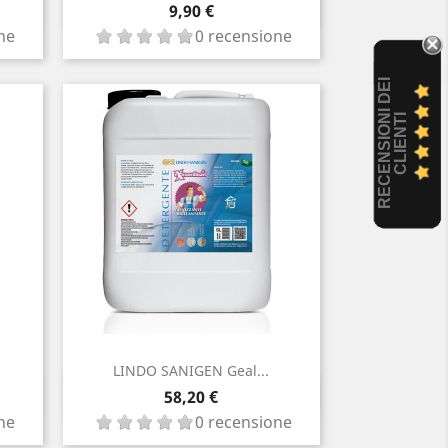
Anteprima

Prezzo
9,90 €
ne
0 recensione
R
E
C
E
N
S
I
O
I
D
E
I
C
L
I
E
N
T
N
I
LINDO SANIGEN Geal...
Anteprima

Prezzo
58,20 €
ne
0 recensione