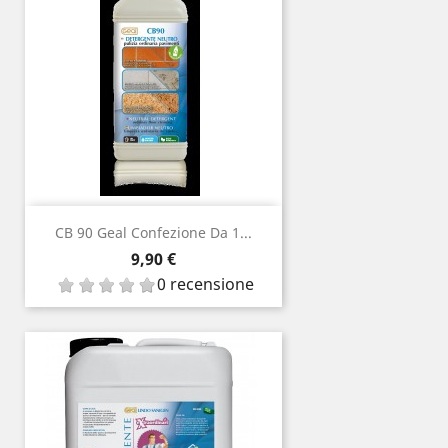
CB 90 Geal Confezione Da 1...
Prezzo
9,90 €
0 recensione