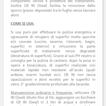
componenti cerose e protettive del trattamento.
Inoltre CB 90 (Geal) facilita la rimozione dello
sporco grasso depositato tra le fughe senza lasciare
aloni.
COME SI USA:
Si usa puro per effettuare la pulizia energetica e
sgrassante di recupero di superfici molto sporche
e/o usurate (cucine, taverne, ristoranti, bagni,
superfici in esterno) e rimuovere la parte
superficiale di trattamenti cerosi degradati
(deceratura di superficie). Grazie al suo PH neutro si
consiglia per la pulizia di cantiere, dopo la posa in
opera e boiaccatura, di superfici realizzate con
materiali lapidei non resistenti all'acido (quali
ardesie, marmi lucidati ecc). CB 90 non lascia
opacizzazioni e aloni eccetto per le superfici in
vetro. E' gradevolmente profumato alla lavanda.
Manutenzione ordinaria e frequente:
utilizzare CB
90 (Geal) diluito fino al 5%; aggiungere un bicchiere
di CB 90 (Geal) in 3 litri di acqua e strofinare