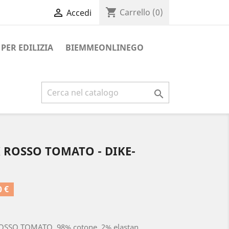
shopping_cart

Carrello
(0)
Accedi
PER EDILIZIA
BIEMMEONLINEGO

ROSSO TOMATO - DIKE-
 €
SO TOMATO, 98% cotone, 2% elastan.