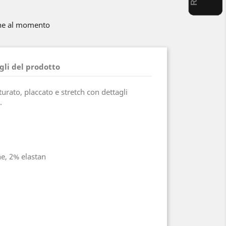
ne al momento
gli del prodotto
rato, placcato e stretch con dettagli
.
e, 2% elastan