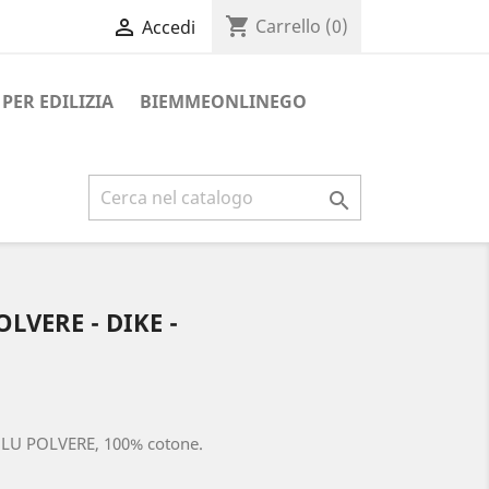
shopping_cart

Carrello
(0)
Accedi
PER EDILIZIA
BIEMMEONLINEGO

LVERE - DIKE -
BLU POLVERE, 100% cotone.