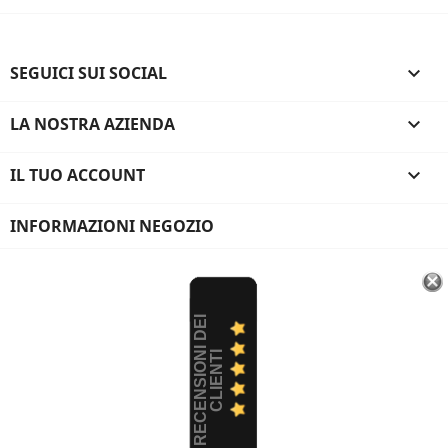
SEGUICI SUI SOCIAL

LA NOSTRA AZIENDA

IL TUO ACCOUNT

INFORMAZIONI NEGOZIO
R
E
C
E
N
S
I
O
I
D
E
I
C
L
I
E
N
T
N
I