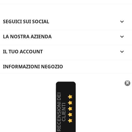
SEGUICI SUI SOCIAL

LA NOSTRA AZIENDA

IL TUO ACCOUNT

INFORMAZIONI NEGOZIO
R
E
C
E
N
S
I
O
I
D
E
I
C
L
I
E
N
T
N
I