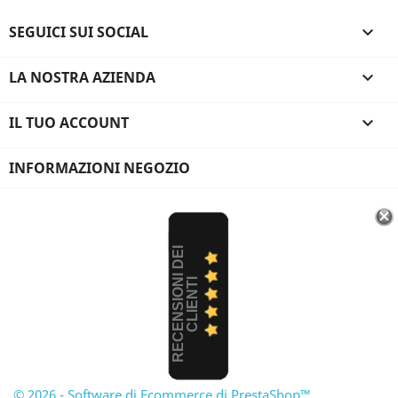
SEGUICI SUI SOCIAL

LA NOSTRA AZIENDA

IL TUO ACCOUNT

INFORMAZIONI NEGOZIO
R
E
C
E
N
S
I
O
I
D
E
I
C
L
I
E
N
T
N
I
© 2026 - Software di Ecommerce di PrestaShop™