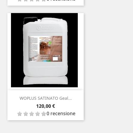
WOPLUS SATINATO Geal...
Prezzo
120,00 €
0 recensione