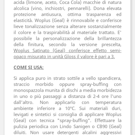
acida (limone, aceto, Coca Cola) macchie di natura
alcolica (vino, inchiostri, pennarelli). Dona elevata
protezione antiusura, ottima trasparenza ed
elasticità. Woplus (Geal) è rinnovabile e conferisce
lieve tonalizzazione senza alterare sostanzialmente
il colore e la traspirabilità al materiale trattato. E'
possibile la personalizzazione della brillantezza
della finitura, secondo la versione prescelta,
Woplus Satinato (Geal) conferisce effetto semi-
opaco misurato in unità Gloss il valore è pari a 3.
COME SI USA:
Si applica puro in strato sottile a vello spandicera,
straccio morbido oppure spray-buffing con
monospazzola munita di dischi a media morbidezza
in uno o più passaggi a distanza di 2-4 ore l'uno
dall'altro. Non applicarlo con temperatura
ambiente inferiore a 10°C. Sui materiali duri,
levigati e sintetici si consiglia di applicare Woplus
(Geal) con tecnica "spray-buffing". Effettuare la
pulizia periodica con Lindo Sanigen o CB90 (Geal)
diluiti. Non usare detergenti alcalini aggressivi