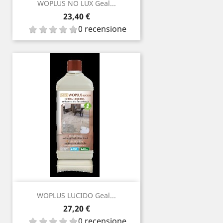
WOPLUS NO LUX Geal...
Prezzo
23,40 €
0 recensione
WOPLUS LUCIDO Geal...
Prezzo
27,20 €
0 recensione