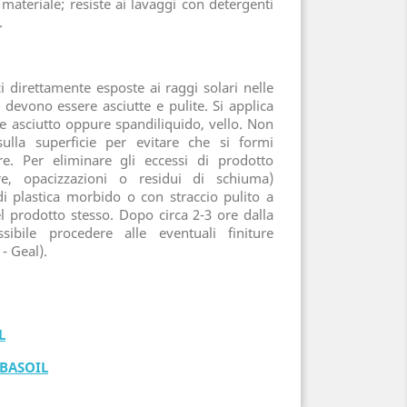
l materiale; resiste ai lavaggi con detergenti
i.
i direttamente esposte ai raggi solari nelle
i devono essere asciutte e pulite. Si applica
e asciutto oppure spandiliquido, vello. Non
sulla superficie per evitare che si formi
e. Per eliminare gli eccessi di prodotto
ture, opacizzazioni o residui di schiuma)
i plastica morbido o con straccio pulito a
l prodotto stesso. Dopo circa 2-3 ore dalla
ibile procedere alle eventuali finiture
- Geal).
L
 BASOIL