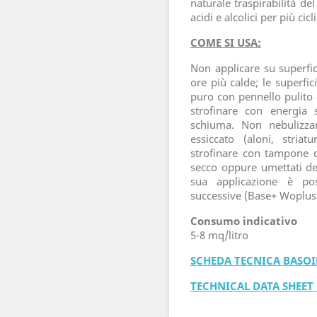
naturale traspirabilità de
acidi e alcolici per più cicl
COME SI USA:
Non applicare su superfic
ore più calde; le superfic
puro con pennello pulito 
strofinare con energia 
schiuma. Non nebulizzar
essiccato (aloni, stria
strofinare con tampone d
secco oppure umettati de
sua applicazione è poss
successive (Base+ Woplus 
Consumo indicativo
5-8 mq/litro
SCHEDA TECNICA BASOI
TECHNICAL DATA SHEET