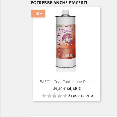
POTREBBE ANCHE PIACERTI
-10%
BASOIL Geal Confezione Da 1...
Prezzo
Prezzo
Anteprima

44,46 €
49,40 €
base
0 recensione