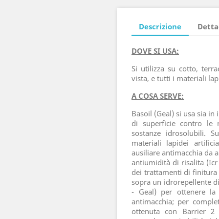
Descrizione
Detta
DOVE SI USA:
Si utilizza su cotto, terr
vista, e tutti i materiali la
A COSA SERVE:
Basoil (Geal) si usa sia in
di superficie contro le
sostanze idrosolubili. S
materiali lapidei artificial
ausiliare antimacchia da 
antiumidità di risalita (I
dei trattamenti di finitur
sopra un idrorepellente di
- Geal) per ottenere la 
antimacchia; per complet
ottenuta con Barrier 2 