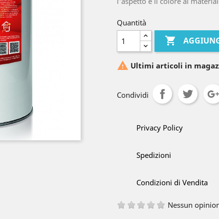
l'aspetto e il colore al material
Quantità

AGGIUNG

Ultimi articoli in magaz
Condividi
Privacy Policy
Spedizioni
Condizioni di Vendita
Nessun opinio