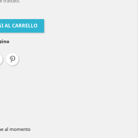
e trattato.
I AL CARRELLO
zino
ne al momento