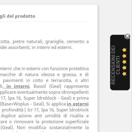
gli del prodotto
acotta, pietre naturali, graniglie, cemento a
pidei assorbenti, in interni ed esterni.
R
E
C
E
N
S
I
O
I
D
E
I
C
L
I
E
N
T
N
I
 interni che in esterni con funzione protettiva
 macchie di natura oleosa e grassa, e di
u pavimenti in cotto e terracotta, o altri
i,
in interni
, Basoil (Geal) rappresenta
applicare eventualmente sopra idrorepellenti
cr 17, Ipa 16, Super Idroblock - Geal) e prima
a (Base+Woplus - Geal). Si applica
in esterni
 profondità ( Icr 17, Ipa 16, Super Idroblock
duplice azione anti umidità di risalita e
are o rinnovare la protezione superficiale
(Geal). Non modifica sostanzialmente la