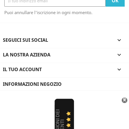
Puoi annullare l'iscrizione in ogni momento.
SEGUICI SUI SOCIAL

LA NOSTRA AZIENDA

IL TUO ACCOUNT

INFORMAZIONI NEGOZIO
R
E
C
E
N
S
I
O
I
D
E
I
C
L
I
E
N
T
N
I