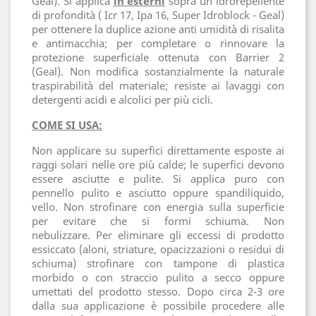
Geal). Si applica
in esterni
sopra un idrorepellente
di profondità ( Icr 17, Ipa 16, Super Idroblock - Geal)
per ottenere la duplice azione anti umidità di risalita
e antimacchia; per completare o rinnovare la
protezione superficiale ottenuta con Barrier 2
(Geal). Non modifica sostanzialmente la naturale
traspirabilità del materiale; resiste ai lavaggi con
detergenti acidi e alcolici per più cicli.
COME SI USA:
Non applicare su superfici direttamente esposte ai
raggi solari nelle ore più calde; le superfici devono
essere asciutte e pulite. Si applica puro con
pennello pulito e asciutto oppure spandiliquido,
vello. Non strofinare con energia sulla superficie
per evitare che si formi schiuma. Non
nebulizzare. Per eliminare gli eccessi di prodotto
essiccato (aloni, striature, opacizzazioni o residui di
schiuma) strofinare con tampone di plastica
morbido o con straccio pulito a secco oppure
umettati del prodotto stesso. Dopo circa 2-3 ore
dalla sua applicazione è possibile procedere alle